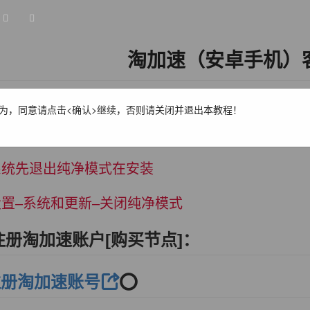
淘加速（安卓手机）
淘宝上发送敏感词，遇到问题可以咨询右下角客服窗
为，同意请点击<确认>继续，否则请关闭并退出本教程！
系统先退出纯净模式在安装
置–系统和更新–关闭纯净模式
注册淘加速账户[购买节点]：​
注册淘加速账号
⭕️