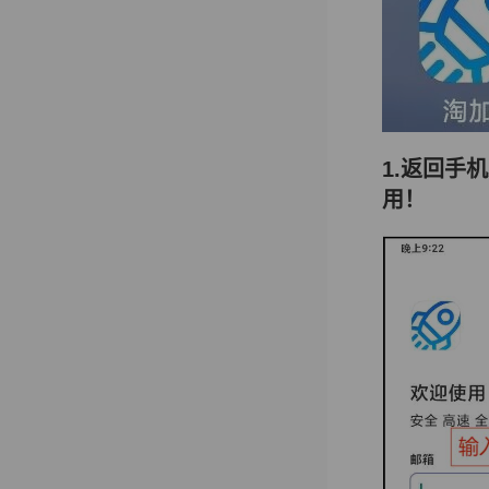
1.返回手
用！