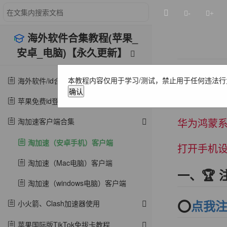
-
+
海外软件合集教程(苹果_
安卓_电脑)【永久更新】
⭕️请不要
本教程内容仅用于学习/测试，禁止用于任何违法行
海外软件/id合集(苹果/安卓/电脑)【永久更新】
确认
苹果免费id登录教程
淘加速客户端合集
华为鸿蒙
淘加速（安卓手机）客户端
打开手机设
淘加速（Mac电脑）客户端
一、🏆 
淘加速（windows电脑）客户端
小火箭、Clash加速器使用
⭕️
点我
苹果国际版TikTok免拔卡教程