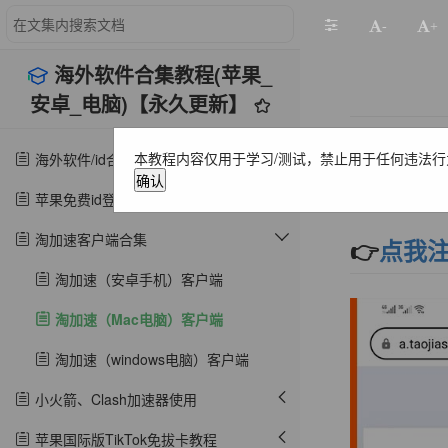
-
+
海外软件合集教程(苹果_
安卓_电脑)【永久更新】
⭕️请不要
本教程内容仅用于学习/测试，禁止用于任何违法行
海外软件/id合集(苹果/安卓/电脑)【永久更新】
确认
一.下载
苹果免费id登录教程
淘加速客户端合集
👉
点我
淘加速（安卓手机）客户端
淘加速（Mac电脑）客户端
淘加速（windows电脑）客户端
小火箭、Clash加速器使用
苹果国际版TikTok免拔卡教程