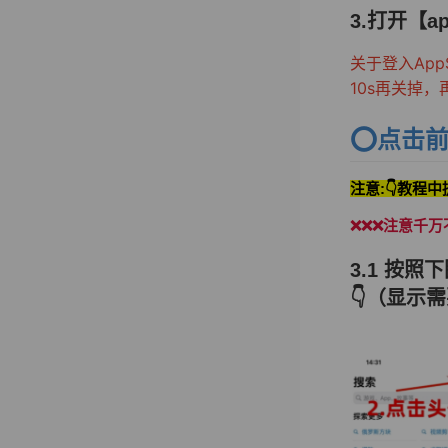
3.打开【a
关于登入AppS
10s再关掉
⭕️
点击前
注意:👇教程中
❌❌❌注意千万
3.1 按
👇（显示