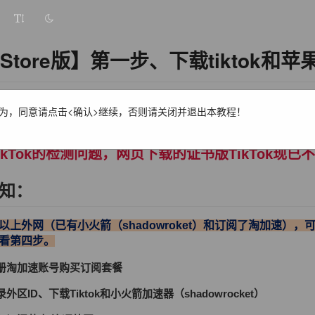
Store版】第一步、下载tiktok和苹果
为，同意请点击<确认>继续，否则请关闭并退出本教程！
商店下载TikTok使用教程
ikTok的检测问题，网页下载的证书版TikTok
知：
上外网（已有小火箭（shadowroket）和订阅了淘加速），可
看第四步。
注册淘加速账号购买订阅套餐
外区ID、下载Tiktok和小火箭加速器（shadowrocket）