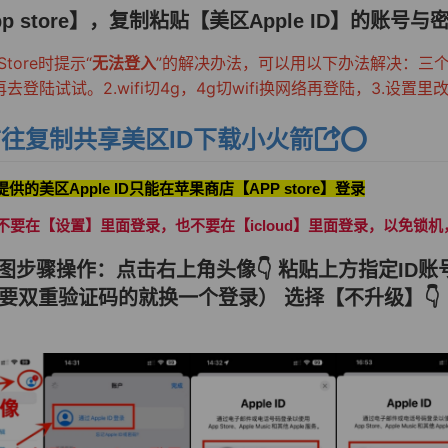
pp store】，复制粘贴【美区Apple ID】的账号
tore时提示“
无法登入
”的解决办法，可以用以下办法解决：三个方
，再去登陆试试。
2.wifi切4g，4g切wifi换网络再登陆，3.设置
往复制共享美区ID下载小火箭
⭕️
提供的美区Apple ID只能在苹果商店【APP store】登录
不要在【设置】里面登录，也不要在【icloud】里面登录，以免锁
照下图步骤操作：点击右上角头像👇 粘贴上方指定ID
需要双重验证码的就换一个登录） 选择【不升级】👇