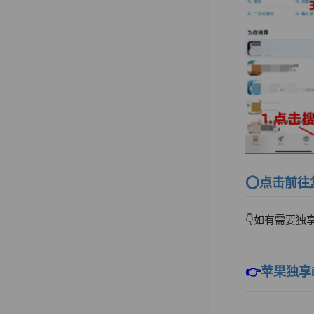
⭕️
点击前往
👇如有需要独
👉
苹果独享i