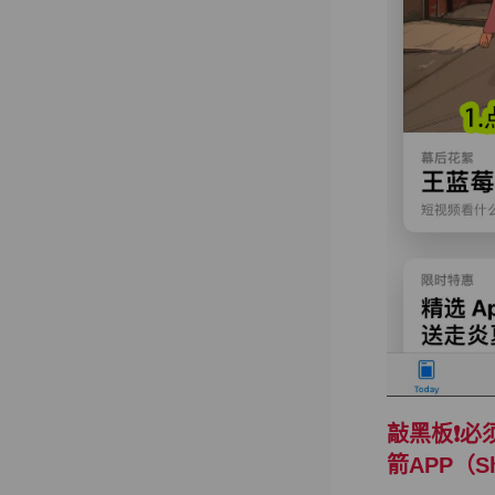
敲黑板❗️必
箭APP（Sh