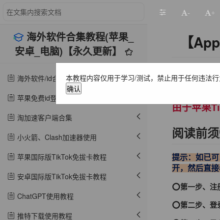
-
+
海外软件合集教程(苹果_
【App
安卓_电脑)【永久更新】
本教程内容仅用于学习/测试，禁止用于任何违法行
海外软件/id合集(苹果/安卓/电脑)【永久更新】
最新苹果
确认
苹果免费id登录教程
由于苹果T
淘加速客户端合集
阅读前须
小火箭、Clash加速器使用
苹果国际版TikTok免拔卡教程
提示：如已可以
开，然后直接
安卓国际版TikTok免拔卡教程
⭕️第一步、
ChatGPT使用教程
⭕️第二步、登录
推特下载使用教程