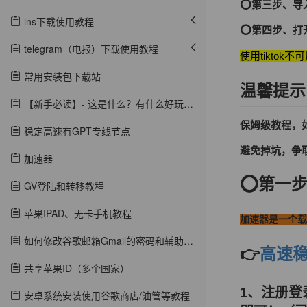
⭕️第三步、导
ins下载使用教程
⭕第四步、打开
telegram（电报）下载使用教程
使用tiktok
常用安装包下载站
温馨提示
【新手必读】- 这是什么？有什么好玩的？
保姆级教程，
稳定高速有GPT专线节点
避免掉坑，争
加速器
⭕️第一
GV登陆和转移教程
苹果IPAD、无卡手机教程
加速器是一个载
如何修改谷歌邮箱Gmail的密码和辅助邮箱?
👉
高速
共享苹果ID（多个国家）
1、注册
安卓系统安装使用谷歌商店/油管等教程