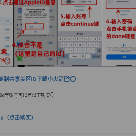
复制共享美区ID下载小火箭
⭕️
享id等账号可以点以下购买👇
d（
点击购买
）